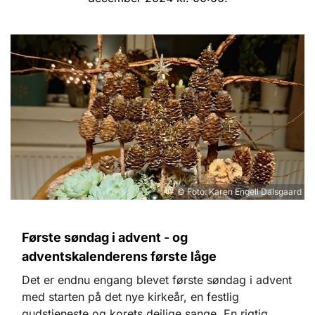
© Foto: Karen Engell Dalsgaard
Første søndag i advent - og
adventskalenderens første låge
Det er endnu engang blevet første søndag i advent
med starten på det nye kirkeår, en festlig
gudstjeneste og korets dejlige sange. En rigtig