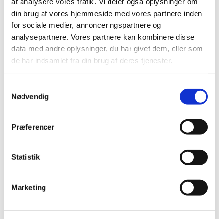
at analysere vores trafik. Vi deler også oplysninger om
Lim dem sammen række for række, og lim så
din brug af vores hjemmeside med vores partnere inden
rækkerne sammen. Lim en lille stjerne i toppen.
for sociale medier, annonceringspartnere og
Lad limen køle af og vend træet om. Lim et stykke
analysepartnere. Vores partnere kan kombinere disse
af lærkegrenen fast bagpå, så du får en stamme til
data med andre oplysninger, du har givet dem, eller som
træet.
de har indsamlet fra din brug af deres tjenester.
S
Nødvendig
a
m
t
Præferencer
y
k
k
Statistik
e
v
Marketing
a
l
g