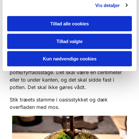
Vis detaljer
Tillad alle cookies
Tillad valgte
Kun nødvendige cookies
Skær et stykke oasis til og placer det i din
potte/fyrfadsstage. Det skal være en centimeter
eller to under kanten, og det skal sidde fast i
potten. Det skal ikke gøres vådt.
Stik træets stamme i oasisstykket og dæk
overfladen med mos.