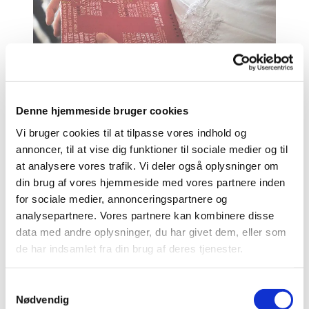
Denne hjemmeside bruger cookies
Vi bruger cookies til at tilpasse vores indhold og
annoncer, til at vise dig funktioner til sociale medier og til
at analysere vores trafik. Vi deler også oplysninger om
Konfirmationsdatoer
din brug af vores hjemmeside med vores partnere inden
Datoerne for de kommende års konfirmationer
for sociale medier, annonceringspartnere og
analysepartnere. Vores partnere kan kombinere disse
data med andre oplysninger, du har givet dem, eller som
Læs mere her
de har indsamlet fra din brug af deres tjenester.
S
Nødvendig
a