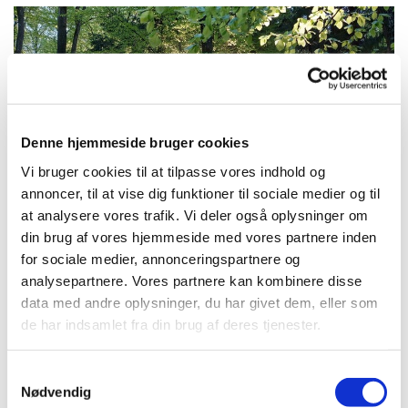
Denne hjemmeside bruger cookies
Vi bruger cookies til at tilpasse vores indhold og
annoncer, til at vise dig funktioner til sociale medier og til
at analysere vores trafik. Vi deler også oplysninger om
din brug af vores hjemmeside med vores partnere inden
for sociale medier, annonceringspartnere og
Brændesankning i Præsteskoven
analysepartnere. Vores partnere kan kombinere disse
Hvis du har lyst til at sanke brænde i
data med andre oplysninger, du har givet dem, eller som
Præsteskoven, har menighedsrådet nu lavet en
de har indsamlet fra din brug af deres tjenester.
aftale med Lars Holmskjold om, at han vil stå for
udpegning og opmåling. Du kan derfor
S
kontakte Lars på tlf. 31325057, hvis du er
Nødvendig
a