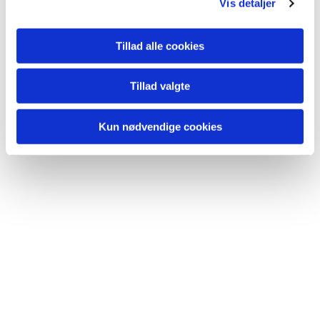
Vis detaljer
Tillad alle cookies
Du vil måske også kunne
Tillad valgte
lide...
Kun nødvendige cookies