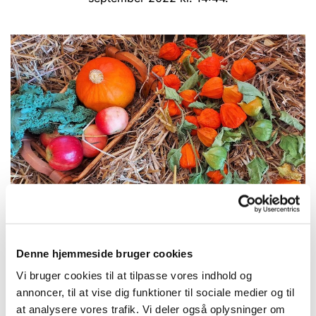
© Foto: Karen Engell Dalsgaard
Høstgudstjeneste - se billederne fra den
Denne hjemmeside bruger cookies
smukt pyntede Skivholme kirke
Vi bruger cookies til at tilpasse vores indhold og
Søndag den 25. september blev der holdt
annoncer, til at vise dig funktioner til sociale medier og til
høstgudstjeneste i en smukt pyntet Skivholme
at analysere vores trafik. Vi deler også oplysninger om
kirke.
Her kan du se billederne
.